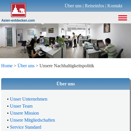
Über uns
|
Reiseinfos
|
Kontakt
Home
>
Über uns
> Unsere Nachhaltigkeitspolitik
Über uns
•
Unser Unternehmen
•
Unser Team
•
Unsere Mission
•
Unsere Mitgliedschaften
•
Service Standard